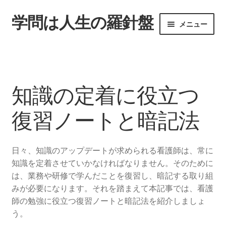
学問は人生の羅針盤
ナ
コ
メニュー
ビ
ン
ゲ
テ
ホーム
ー
ン
シ
ツ
サイトマップ
ョ
へ
知識の定着に役立つ
ン
ス
勉強嫌いを克服する方法
へ
キ
復習ノートと暗記法
ス
ッ
学習意欲を高めるために
キ
プ
ッ
日々、知識のアップデートが求められる看護師は、常に
知識の定着に役立つ復習ノートと暗記法
プ
知識を定着させていかなければなりません。そのために
は、業務や研修で学んだことを復習し、暗記する取り組
脳の仕組みに沿った「反復学習」で記憶の定着率を上げ
みが必要になります。それを踏まえて本記事では、看護
よう
師の勉強に役立つ復習ノートと暗記法を紹介しましょ
う。